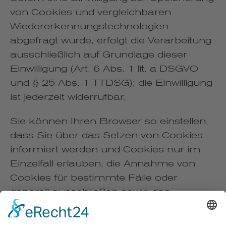
von Cookies und vergleichbaren
Wiedererkennungstechnologien
abgefragt wurde, erfolgt die Verarbeitung
ausschließlich auf Grundlage dieser
Einwilligung (Art. 6 Abs. 1 lit. a DSGVO
und § 25 Abs. 1 TTDSG); die Einwilligung
ist jederzeit widerrufbar.
Sie können Ihren Browser so einstellen,
dass Sie über das Setzen von Cookies
informiert werden und Cookies nur im
Einzelfall erlauben, die Annahme von
Cookies für bestimmte Fälle oder
generell ausschließen sowie das
automatische Löschen der Cookies
beim Schließen des Browsers aktivieren.